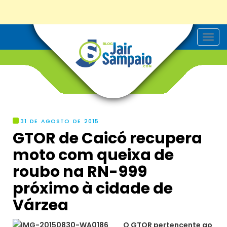
T
o
g
g
l
e
n
a
v
i
g
31 DE AGOSTO DE 2015
a
GTOR de Caicó recupera
t
i
moto com queixa de
o
n
roubo na RN-999
próximo à cidade de
Várzea
O GTOR pertencente ao