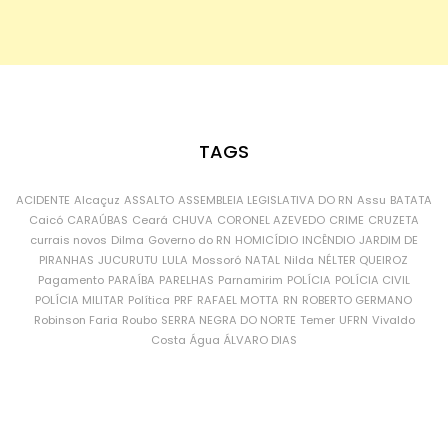
TAGS
ACIDENTE
Alcaçuz
ASSALTO
ASSEMBLEIA LEGISLATIVA DO RN
Assu
BATATA
Caicó
CARAÚBAS
Ceará
CHUVA
CORONEL AZEVEDO
CRIME
CRUZETA
currais novos
Dilma
Governo do RN
HOMICÍDIO
INCÊNDIO
JARDIM DE
PIRANHAS
JUCURUTU
LULA
Mossoró
NATAL
Nilda
NÉLTER QUEIROZ
Pagamento
PARAÍBA
PARELHAS
Parnamirim
POLÍCIA
POLÍCIA CIVIL
POLÍCIA MILITAR
Política
PRF
RAFAEL MOTTA
RN
ROBERTO GERMANO
Robinson Faria
Roubo
SERRA NEGRA DO NORTE
Temer
UFRN
Vivaldo
Costa
Água
ÁLVARO DIAS