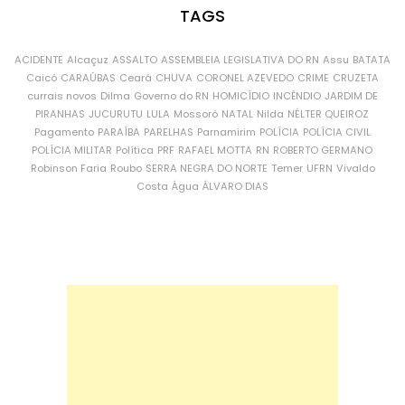
TAGS
ACIDENTE
Alcaçuz
ASSALTO
ASSEMBLEIA LEGISLATIVA DO RN
Assu
BATATA
Caicó
CARAÚBAS
Ceará
CHUVA
CORONEL AZEVEDO
CRIME
CRUZETA
currais novos
Dilma
Governo do RN
HOMICÍDIO
INCÊNDIO
JARDIM DE
PIRANHAS
JUCURUTU
LULA
Mossoró
NATAL
Nilda
NÉLTER QUEIROZ
Pagamento
PARAÍBA
PARELHAS
Parnamirim
POLÍCIA
POLÍCIA CIVIL
POLÍCIA MILITAR
Política
PRF
RAFAEL MOTTA
RN
ROBERTO GERMANO
Robinson Faria
Roubo
SERRA NEGRA DO NORTE
Temer
UFRN
Vivaldo
Costa
Água
ÁLVARO DIAS