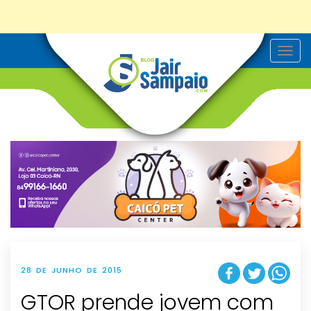
T
o
g
g
l
e
n
a
v
i
g
a
t
i
o
n
28 DE JUNHO DE 2015
GTOR prende jovem com