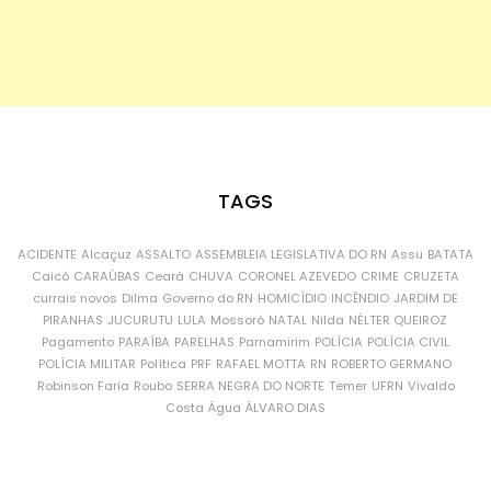
TAGS
ACIDENTE
Alcaçuz
ASSALTO
ASSEMBLEIA LEGISLATIVA DO RN
Assu
BATATA
Caicó
CARAÚBAS
Ceará
CHUVA
CORONEL AZEVEDO
CRIME
CRUZETA
currais novos
Dilma
Governo do RN
HOMICÍDIO
INCÊNDIO
JARDIM DE
PIRANHAS
JUCURUTU
LULA
Mossoró
NATAL
Nilda
NÉLTER QUEIROZ
Pagamento
PARAÍBA
PARELHAS
Parnamirim
POLÍCIA
POLÍCIA CIVIL
POLÍCIA MILITAR
Política
PRF
RAFAEL MOTTA
RN
ROBERTO GERMANO
Robinson Faria
Roubo
SERRA NEGRA DO NORTE
Temer
UFRN
Vivaldo
Costa
Água
ÁLVARO DIAS