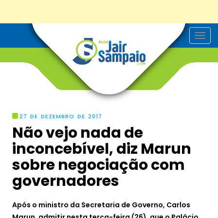
T
o
g
g
l
e
n
a
v
i
g
27 DE DEZEMBRO DE 2017
a
Não vejo nada de
t
i
inconcebível, diz Marun
o
n
sobre negociação com
governadores
Após o ministro da Secretaria de Governo, Carlos
Marun, admitir nesta terça-feira (26), que o Palácio