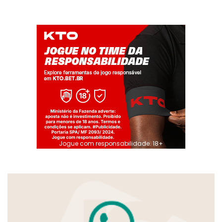
Jogue com responsabilidade. 18+