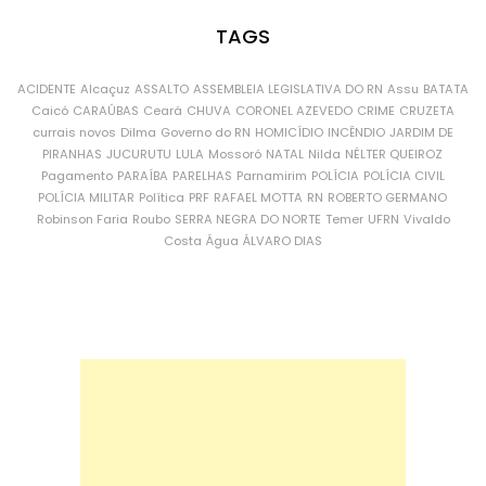
TAGS
ACIDENTE
Alcaçuz
ASSALTO
ASSEMBLEIA LEGISLATIVA DO RN
Assu
BATATA
Caicó
CARAÚBAS
Ceará
CHUVA
CORONEL AZEVEDO
CRIME
CRUZETA
currais novos
Dilma
Governo do RN
HOMICÍDIO
INCÊNDIO
JARDIM DE
PIRANHAS
JUCURUTU
LULA
Mossoró
NATAL
Nilda
NÉLTER QUEIROZ
Pagamento
PARAÍBA
PARELHAS
Parnamirim
POLÍCIA
POLÍCIA CIVIL
POLÍCIA MILITAR
Política
PRF
RAFAEL MOTTA
RN
ROBERTO GERMANO
Robinson Faria
Roubo
SERRA NEGRA DO NORTE
Temer
UFRN
Vivaldo
Costa
Água
ÁLVARO DIAS