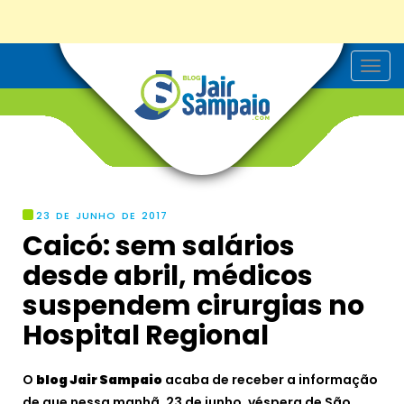
T
o
g
g
l
e
n
a
v
i
g
23 DE JUNHO DE 2017
a
Caicó: sem salários
t
i
desde abril, médicos
o
n
suspendem cirurgias no
Hospital Regional
O
blog Jair Sampaio
acaba de receber a informação
de que nessa manhã, 23 de junho, véspera de São