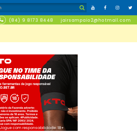
(84) 9 8173 8448
jairsampaio2@hotmail.com
Jogue com responsabilidade. 18+