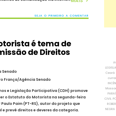
MAIS >
SEJA O PRIMEIRO A COMENTAR
otorista é tema de
issão de Direitos
A
LEGISL
Ceará
curra
ro França/Agência Senado
INCÊ
Mosso
os e Legislação Participativa (CDH) promove
PARA
er o Estatuto do Motorista na segunda-feira
CIVIL
PO
r Paulo Paim (PT-RS), autor do projeto que
ROBE
NEGRA 
l e prevê direitos e deveres da categoria.