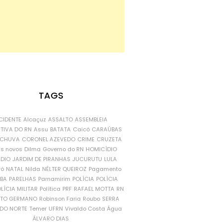
TAGS
CIDENTE
Alcaçuz
ASSALTO
ASSEMBLEIA
ATIVA DO RN
Assu
BATATA
Caicó
CARAÚBAS
CHUVA
CORONEL AZEVEDO
CRIME
CRUZETA
is novos
Dilma
Governo do RN
HOMICÍDIO
NDIO
JARDIM DE PIRANHAS
JUCURUTU
LULA
ró
NATAL
Nilda
NÉLTER QUEIROZ
Pagamento
ÍBA
PARELHAS
Parnamirim
POLÍCIA
POLÍCIA
LÍCIA MILITAR
Política
PRF
RAFAEL MOTTA
RN
RTO GERMANO
Robinson Faria
Roubo
SERRA
DO NORTE
Temer
UFRN
Vivaldo Costa
Água
ÁLVARO DIAS