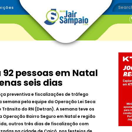
eições
a 92 pessoas em Natal
enas seis dias
ça preventiva e fiscalizações de tráfego
a semana pela equipe da Operação Lei Seca
Trânsito do RN (Detran). A semana teve os
na Operação Bairro Seguro em Natal e região
da, outros três dias de fiscalização com
lizadas na cidade de Caicó, nos festejos de