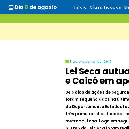
Dia
8
de agosto
Início
Classificados
El
1 DE AGOSTO DE 2017
Lei Seca autu
e Caicó em ap
Seis dias de ações de seguran
foram sequenciados na últim
do Departamento Estadual de 
três primeiros dias focados 
metropolitana. Logo em segui
blitzen da Lei Seca foram rea