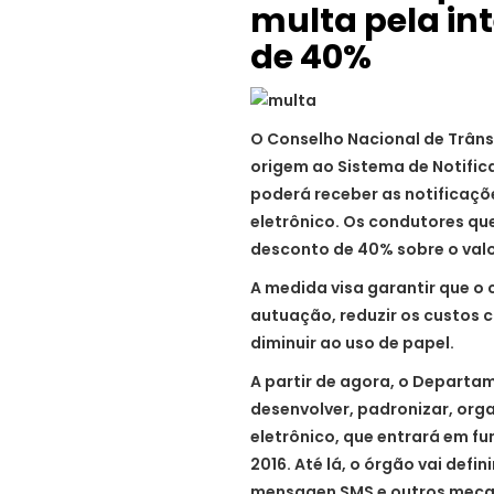
multa pela in
de 40%
O Conselho Nacional de Trân
origem ao Sistema de Notific
poderá receber as notificaçõe
eletrônico. Os condutores qu
desconto de 40% sobre o valor
A medida visa garantir que o
autuação, reduzir os custos 
diminuir ao uso de papel.
A partir de agora, o Departa
desenvolver, padronizar, orga
eletrônico, que entrará em f
2016. Até lá, o órgão vai defi
mensagen SMS e outros mecan