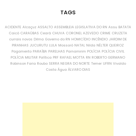
TAGS
ACIDENTE
Alcaçuz
ASSALTO
ASSEMBLEIA LEGISLATIVA DO RN
Assu
BATATA
Caicó
CARAÚBAS
Ceará
CHUVA
CORONEL AZEVEDO
CRIME
CRUZETA
currais novos
Dilma
Governo do RN
HOMICÍDIO
INCÊNDIO
JARDIM DE
PIRANHAS
JUCURUTU
LULA
Mossoró
NATAL
Nilda
NÉLTER QUEIROZ
Pagamento
PARAÍBA
PARELHAS
Parnamirim
POLÍCIA
POLÍCIA CIVIL
POLÍCIA MILITAR
Política
PRF
RAFAEL MOTTA
RN
ROBERTO GERMANO
Robinson Faria
Roubo
SERRA NEGRA DO NORTE
Temer
UFRN
Vivaldo
Costa
Água
ÁLVARO DIAS