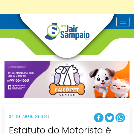
T
o
g
g
l
e
n
a
v
i
g
a
t
i
o
n
24 DE ABRIL DE 2016
Estatuto do Motorista é