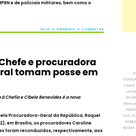
PRN e de policiais militares, bem como o
SEJA O PRIMEIRO A COMENTAR
Chefe e procuradora
toral tomam posse em
A
LEGISL
Ceará
curra
a à Chefia e Cibele Benevides é a nova
INCÊ
Mosso
PARA
la Procuradora-Geral da República, Raquel
CIVIL
PO
ROBE
), em Brasília, os procuradores Caroline
NEGRA 
es foram reconduzidos, respectivamente, aos