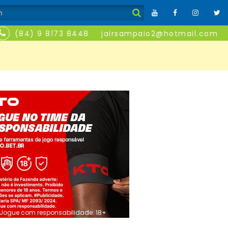
(84) 9 8173 8448
jairsampaio2@hotmail.com
Jogue com responsabilidade. 18+