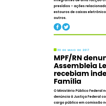
integrantes de uma facção c
presídios – ações relacionada
estouros de caixas eletrônico
outros.
30 DE MAIO DE 2017
MPF/RN denunc
Assembleia Le
recebiam ind
Família
O Ministério Público Federal
denúncia à Justiça Federal c
cargo público em comissão na