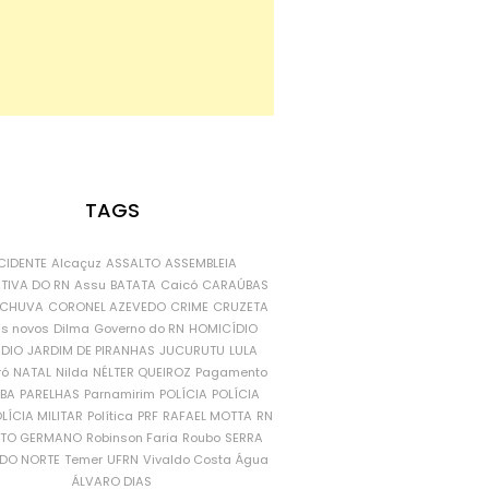
TAGS
CIDENTE
Alcaçuz
ASSALTO
ASSEMBLEIA
ATIVA DO RN
Assu
BATATA
Caicó
CARAÚBAS
CHUVA
CORONEL AZEVEDO
CRIME
CRUZETA
is novos
Dilma
Governo do RN
HOMICÍDIO
NDIO
JARDIM DE PIRANHAS
JUCURUTU
LULA
ró
NATAL
Nilda
NÉLTER QUEIROZ
Pagamento
ÍBA
PARELHAS
Parnamirim
POLÍCIA
POLÍCIA
LÍCIA MILITAR
Política
PRF
RAFAEL MOTTA
RN
RTO GERMANO
Robinson Faria
Roubo
SERRA
DO NORTE
Temer
UFRN
Vivaldo Costa
Água
ÁLVARO DIAS