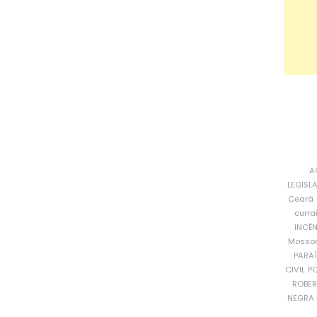
A
LEGISL
Ceará
curra
INCÊ
Mosso
PARA
CIVIL
PO
ROBE
NEGRA 