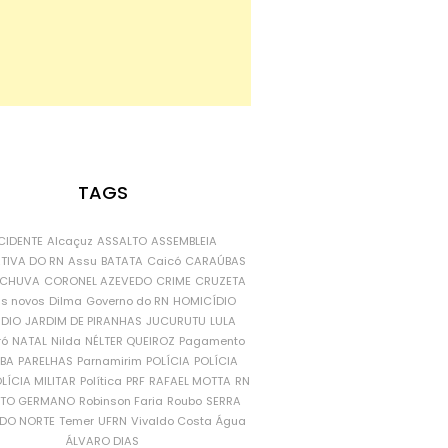
TAGS
CIDENTE
Alcaçuz
ASSALTO
ASSEMBLEIA
ATIVA DO RN
Assu
BATATA
Caicó
CARAÚBAS
CHUVA
CORONEL AZEVEDO
CRIME
CRUZETA
is novos
Dilma
Governo do RN
HOMICÍDIO
NDIO
JARDIM DE PIRANHAS
JUCURUTU
LULA
ró
NATAL
Nilda
NÉLTER QUEIROZ
Pagamento
ÍBA
PARELHAS
Parnamirim
POLÍCIA
POLÍCIA
LÍCIA MILITAR
Política
PRF
RAFAEL MOTTA
RN
RTO GERMANO
Robinson Faria
Roubo
SERRA
DO NORTE
Temer
UFRN
Vivaldo Costa
Água
ÁLVARO DIAS