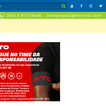
(84) 9 8173 8448
jairsampaio2@hotmail.com
Jogue com responsabilidade. 18+