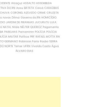
CIDENTE
Alcaçuz
ASSALTO
ASSEMBLEIA
ATIVA DO RN
Assu
BATATA
Caicó
CARAÚBAS
CHUVA
CORONEL AZEVEDO
CRIME
CRUZETA
is novos
Dilma
Governo do RN
HOMICÍDIO
NDIO
JARDIM DE PIRANHAS
JUCURUTU
LULA
ró
NATAL
Nilda
NÉLTER QUEIROZ
Pagamento
ÍBA
PARELHAS
Parnamirim
POLÍCIA
POLÍCIA
LÍCIA MILITAR
Política
PRF
RAFAEL MOTTA
RN
RTO GERMANO
Robinson Faria
Roubo
SERRA
DO NORTE
Temer
UFRN
Vivaldo Costa
Água
ÁLVARO DIAS