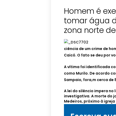
Homem é exec
tomar água d
zona norte d
ciência de um crime de hom
Caicó. O fato se deu por vo
A vítima foi identificada
como Murilo. De acordo com
Sampaio, fora,m cerca de 8
A lei do silêncio impera no
investigativa. A morte do 
Medeiros, próximo à igreja 