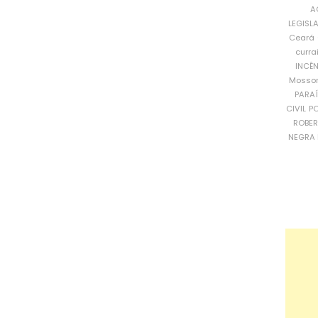
A
LEGISL
Ceará
curra
INCÊ
Mosso
PARA
CIVIL
PO
ROBE
NEGRA 