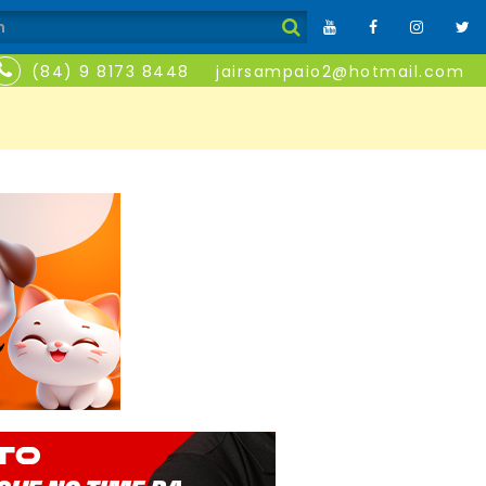
(84) 9 8173 8448
jairsampaio2@hotmail.com