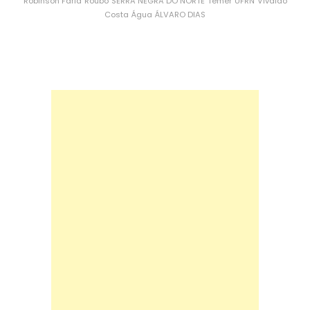
Robinson Faria
Roubo
SERRA NEGRA DO NORTE
Temer
UFRN
Vivaldo
Costa
Água
ÁLVARO DIAS