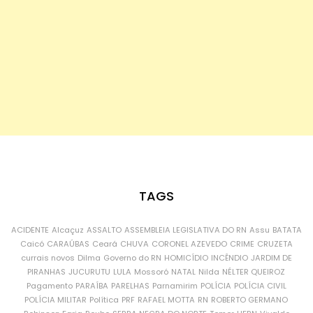
TAGS
ACIDENTE
Alcaçuz
ASSALTO
ASSEMBLEIA LEGISLATIVA DO RN
Assu
BATATA
Caicó
CARAÚBAS
Ceará
CHUVA
CORONEL AZEVEDO
CRIME
CRUZETA
currais novos
Dilma
Governo do RN
HOMICÍDIO
INCÊNDIO
JARDIM DE
PIRANHAS
JUCURUTU
LULA
Mossoró
NATAL
Nilda
NÉLTER QUEIROZ
Pagamento
PARAÍBA
PARELHAS
Parnamirim
POLÍCIA
POLÍCIA CIVIL
POLÍCIA MILITAR
Política
PRF
RAFAEL MOTTA
RN
ROBERTO GERMANO