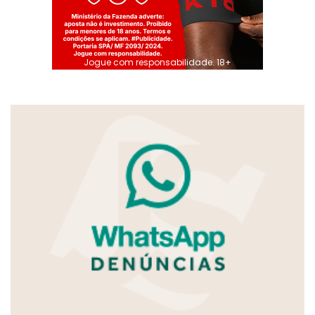
Jogue com responsabilidade. 18+