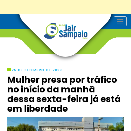
T
o
g
g
l
e
n
a
v
i
g
25 DE SETEMBRO DE 2020
a
Mulher presa por tráfico
t
i
no início da manhã
o
n
dessa sexta-feira já está
em liberdade