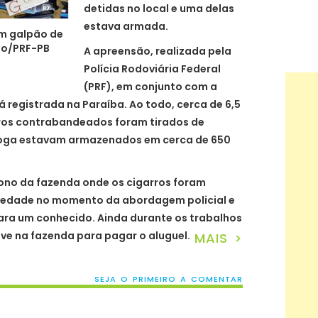
detidas no local e uma delas
estava armada.
m galpão de
ão/PRF-PB
A apreensão, realizada pela
Polícia Rodoviária Federal
(PRF), em conjunto com a
já registrada na Paraíba. Ao todo, cerca de 6,5
rros contrabandeados foram tirados de
roga estavam armazenados em cerca de 650
dono da fazenda onde os cigarros foram
iedade no momento da abordagem policial e
ara um conhecido. Ainda durante os trabalhos
e na fazenda para pagar o aluguel.
MAIS >
SEJA O PRIMEIRO A COMENTAR