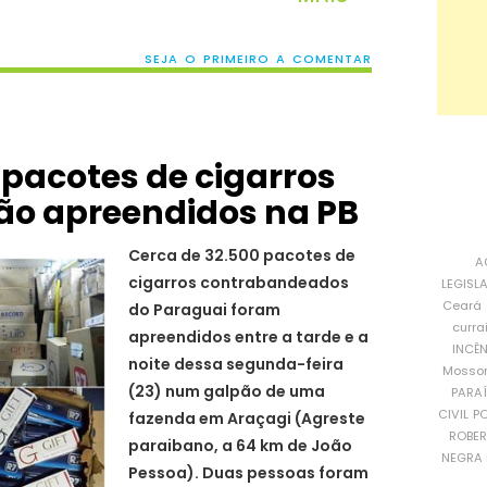
SEJA O PRIMEIRO A COMENTAR
 pacotes de cigarros
ão apreendidos na PB
Cerca de 32.500 pacotes de
A
cigarros contrabandeados
LEGISL
Ceará
do Paraguai foram
curra
apreendidos entre a tarde e a
INCÊ
noite dessa segunda-feira
Mosso
(23) num galpão de uma
PARA
CIVIL
PO
fazenda em Araçagi (Agreste
ROBE
paraibano, a 64 km de João
NEGRA 
Pessoa). Duas pessoas foram