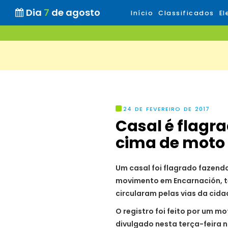
Dia
7
de agosto
Início
Classificados
El
24 DE FEVEREIRO DE 2017
Casal é flagr
cima de mot
Um casal foi flagrado fazen
movimento em Encarnación, te
circularam pelas vias da cid
O registro foi feito por um mo
divulgado nesta terça-feira na