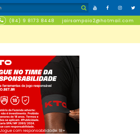
(84) 9 8173 8448
jairsampaio2@hotmail.com
Jogue com responsabilidade. 18+