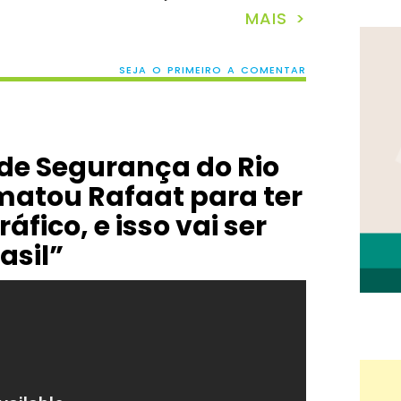
MAIS >
SEJA O PRIMEIRO A COMENTAR
 de Segurança do Rio
matou Rafaat para ter
ráfico, e isso vai ser
asil”