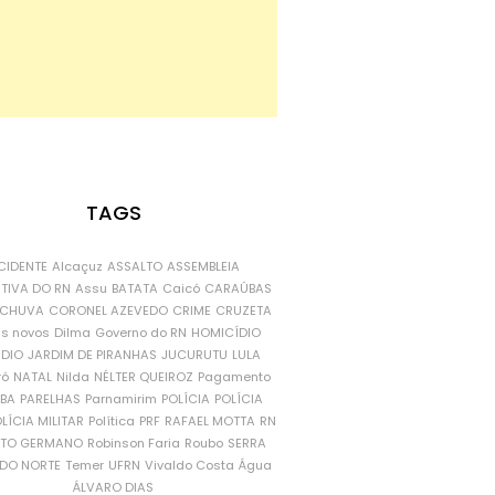
TAGS
CIDENTE
Alcaçuz
ASSALTO
ASSEMBLEIA
ATIVA DO RN
Assu
BATATA
Caicó
CARAÚBAS
CHUVA
CORONEL AZEVEDO
CRIME
CRUZETA
is novos
Dilma
Governo do RN
HOMICÍDIO
NDIO
JARDIM DE PIRANHAS
JUCURUTU
LULA
ró
NATAL
Nilda
NÉLTER QUEIROZ
Pagamento
ÍBA
PARELHAS
Parnamirim
POLÍCIA
POLÍCIA
LÍCIA MILITAR
Política
PRF
RAFAEL MOTTA
RN
RTO GERMANO
Robinson Faria
Roubo
SERRA
DO NORTE
Temer
UFRN
Vivaldo Costa
Água
ÁLVARO DIAS