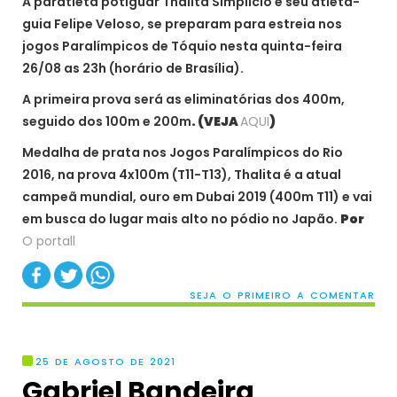
A paratleta potiguar Thalita Simplício e seu atleta-
guia Felipe Veloso, se preparam para estreia nos
jogos Paralímpicos de Tóquio nesta quinta-feira
26/08 as 23h (horário de Brasília).
A primeira prova será as eliminatórias dos 400m,
seguido dos 100m e 200m
.
(VEJA
AQUI
)
Medalha de prata nos Jogos Paralímpicos do Rio
2016, na prova 4x100m (T11-T13), Thalita é a atual
campeã mundial, ouro em Dubai 2019 (400m T11) e vai
em busca do lugar mais alto no pódio no Japão.
Por
O portall
SEJA O PRIMEIRO A COMENTAR
25 DE AGOSTO DE 2021
Gabriel Bandeira