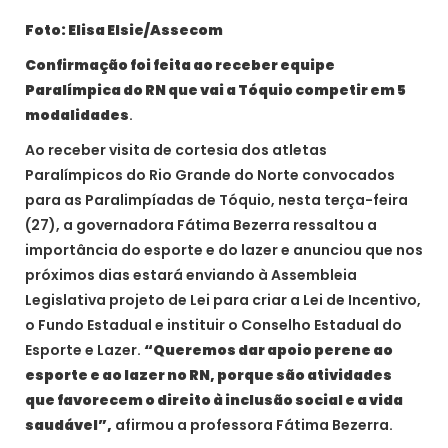
Foto: Elisa Elsie/Assecom
Confirmação foi feita ao receber equipe
Paralímpica do RN que vai a Tóquio competir em 5
modalidades
.
Ao receber visita de cortesia dos atletas
Paralímpicos do Rio Grande do Norte convocados
para as Paralimpíadas de Tóquio, nesta terça-feira
(27), a governadora Fátima Bezerra ressaltou a
importância do esporte e do lazer e anunciou que nos
próximos dias estará enviando à Assembleia
Legislativa projeto de Lei para criar a Lei de Incentivo,
o Fundo Estadual e instituir o Conselho Estadual do
Esporte e Lazer.
“Queremos dar apoio perene ao
esporte e ao lazer no RN, porque são atividades
que favorecem o direito à inclusão social e a vida
saudável”,
afirmou a professora Fátima Bezerra.