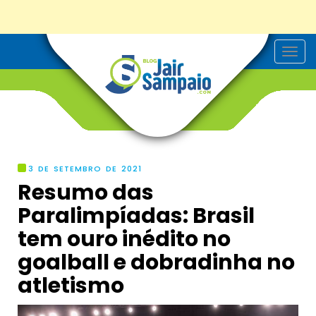
T
o
g
g
l
e
n
a
v
i
g
3 DE SETEMBRO DE 2021
a
Resumo das
t
i
Paralimpíadas: Brasil
o
n
tem ouro inédito no
goalball e dobradinha no
atletismo