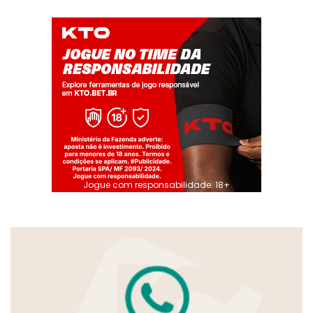
Jogue com responsabilidade. 18+