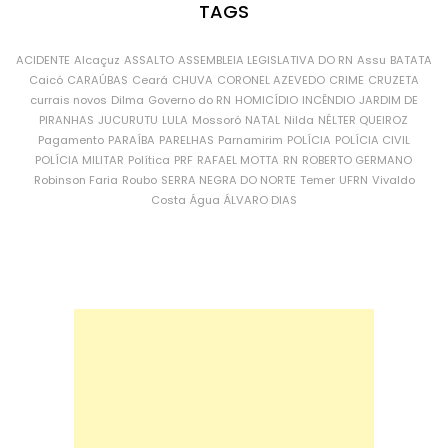
TAGS
ACIDENTE
Alcaçuz
ASSALTO
ASSEMBLEIA LEGISLATIVA DO RN
Assu
BATATA
Caicó
CARAÚBAS
Ceará
CHUVA
CORONEL AZEVEDO
CRIME
CRUZETA
currais novos
Dilma
Governo do RN
HOMICÍDIO
INCÊNDIO
JARDIM DE
PIRANHAS
JUCURUTU
LULA
Mossoró
NATAL
Nilda
NÉLTER QUEIROZ
Pagamento
PARAÍBA
PARELHAS
Parnamirim
POLÍCIA
POLÍCIA CIVIL
POLÍCIA MILITAR
Política
PRF
RAFAEL MOTTA
RN
ROBERTO GERMANO
Robinson Faria
Roubo
SERRA NEGRA DO NORTE
Temer
UFRN
Vivaldo
Costa
Água
ÁLVARO DIAS