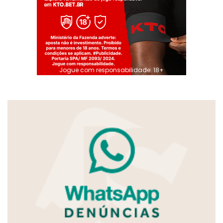
Jogue com responsabilidade. 18+