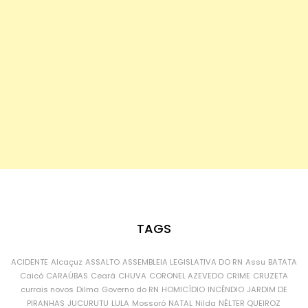
TAGS
ACIDENTE
Alcaçuz
ASSALTO
ASSEMBLEIA LEGISLATIVA DO RN
Assu
BATATA
Caicó
CARAÚBAS
Ceará
CHUVA
CORONEL AZEVEDO
CRIME
CRUZETA
currais novos
Dilma
Governo do RN
HOMICÍDIO
INCÊNDIO
JARDIM DE
PIRANHAS
JUCURUTU
LULA
Mossoró
NATAL
Nilda
NÉLTER QUEIROZ