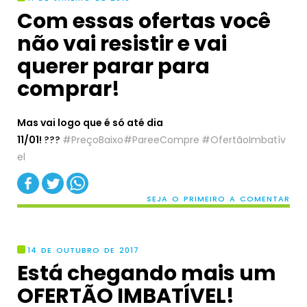
Com essas ofertas você
não vai resistir e vai
querer parar para
comprar!
Mas vai logo que é só até dia
11/01!
?
?
?
#
PreçoBaixo
#
PareeCompre
#
OfertãoImbatív
el
SEJA O PRIMEIRO A COMENTAR
14 DE OUTUBRO DE 2017
Está chegando mais um
OFERTÃO IMBATÍVEL!