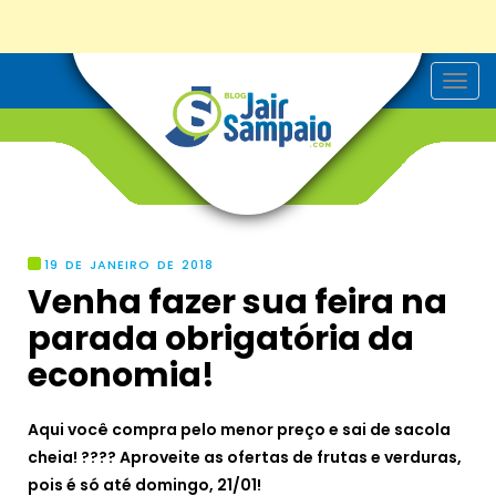
T
o
g
g
l
e
n
a
v
i
g
19 DE JANEIRO DE 2018
a
Venha fazer sua feira na
t
i
parada obrigatória da
o
n
economia!
Aqui você compra pelo menor preço e sai de sacola
cheia! ???? Aproveite as ofertas de frutas e verduras,
pois é só até domingo, 21/01!