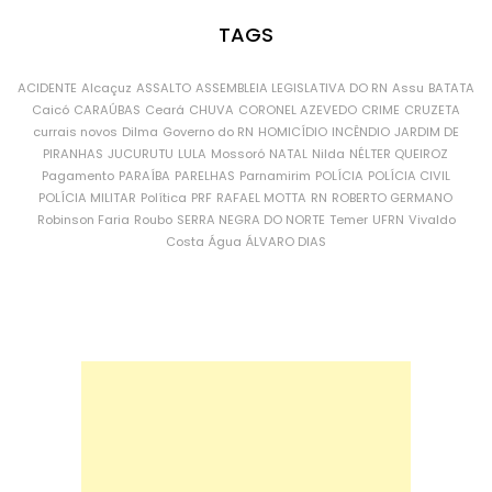
TAGS
ACIDENTE
Alcaçuz
ASSALTO
ASSEMBLEIA LEGISLATIVA DO RN
Assu
BATATA
Caicó
CARAÚBAS
Ceará
CHUVA
CORONEL AZEVEDO
CRIME
CRUZETA
currais novos
Dilma
Governo do RN
HOMICÍDIO
INCÊNDIO
JARDIM DE
PIRANHAS
JUCURUTU
LULA
Mossoró
NATAL
Nilda
NÉLTER QUEIROZ
Pagamento
PARAÍBA
PARELHAS
Parnamirim
POLÍCIA
POLÍCIA CIVIL
POLÍCIA MILITAR
Política
PRF
RAFAEL MOTTA
RN
ROBERTO GERMANO
Robinson Faria
Roubo
SERRA NEGRA DO NORTE
Temer
UFRN
Vivaldo
Costa
Água
ÁLVARO DIAS