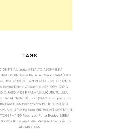
TAGS
CIDENTE
Alcaçuz
ASSALTO
ASSEMBLEIA
ATIVA DO RN
Assu
BATATA
Caicó
CARAÚBAS
CHUVA
CORONEL AZEVEDO
CRIME
CRUZETA
is novos
Dilma
Governo do RN
HOMICÍDIO
NDIO
JARDIM DE PIRANHAS
JUCURUTU
LULA
ró
NATAL
Nilda
NÉLTER QUEIROZ
Pagamento
ÍBA
PARELHAS
Parnamirim
POLÍCIA
POLÍCIA
LÍCIA MILITAR
Política
PRF
RAFAEL MOTTA
RN
RTO GERMANO
Robinson Faria
Roubo
SERRA
DO NORTE
Temer
UFRN
Vivaldo Costa
Água
ÁLVARO DIAS