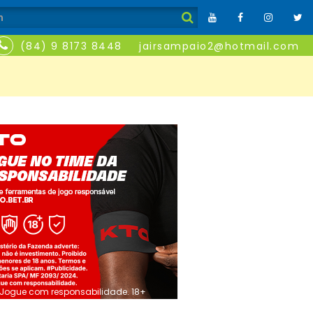
(84) 9 8173 8448
jairsampaio2@hotmail.com
Jogue com responsabilidade. 18+