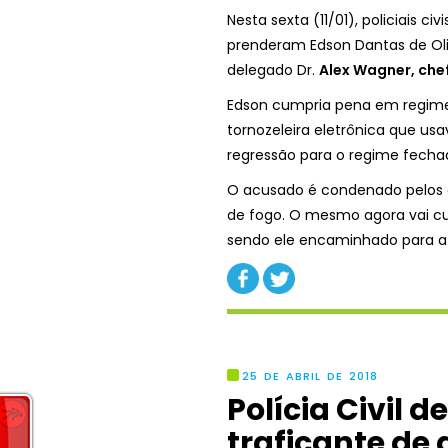
Nesta sexta (11/01), policiais c
prenderam Edson Dantas de Oliv
delegado Dr.
Alex Wagner, che
Edson cumpria pena em regime 
tornozeleira eletrônica que us
regressão para o regime fechad
O acusado é condenado pelos c
de fogo.
O mesmo agora vai c
sendo ele encaminhado para a p
25 DE ABRIL DE 2018
Polícia Civil 
traficante de