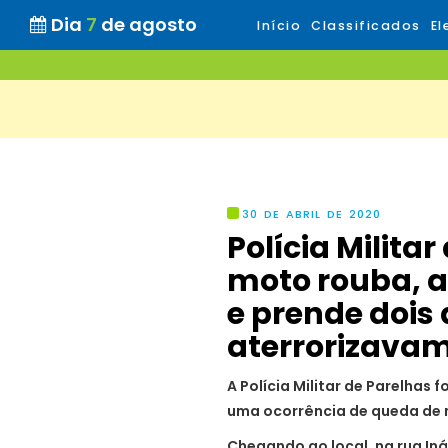
Dia
7
de agosto
Início
Classificados
El
30 DE ABRIL DE 2020
Polícia Milita
moto rouba, 
e prende dois
aterrorizavam
A Polícia Militar de Parelhas 
uma ocorrência de queda de
Chegando ao local, na rua Iná