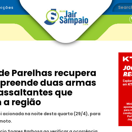
eições
r de Parelhas recupera
apreende duas armas
 assaltantes que
 a região
foi acionada na noite desta quarta (29/4), para
 moto.
cio Soares Barbosa ao verificar a ocorrência,