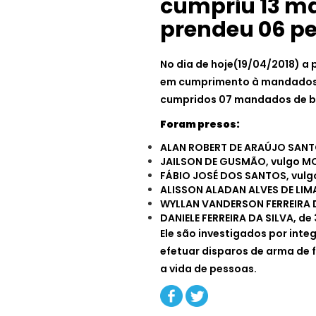
cumpriu 13 ma
prendeu 06 p
No dia de hoje(19/04/2018) a 
em cumprimento à mandados 
cumpridos 07 mandados de bu
Foram presos:
ALAN ROBERT DE ARAÚJO SANTO
JAILSON DE GUSMÃO, vulgo MO,
FÁBIO JOSÉ DOS SANTOS, vulgo
ALISSON ALADAN ALVES DE LIMA,
WYLLAN VANDERSON FERREIRA DA
DANIELE FERREIRA DA SILVA, de
Ele são investigados por inte
efetuar disparos de arma de f
a vida de pessoas.