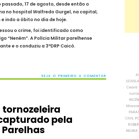
 passado, 17 de agosto, desde então o
no hospital Walfredo Gurgel, na capital,
e indo a óbito no dia de hoje.
fessou o crime, foi identificado como
lgo “Neném”. A Polícia Militar parelhense
ante e o conduziu a 3ªDRP Caicó.
A
SEJA O PRIMEIRO A COMENTAR
LEGISL
Ceará
curra
INCÊ
 tornozeleira
Mosso
PARA
 capturado pela
CIVIL
PO
ROBE
e Parelhas
NEGRA 