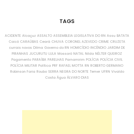
TAGS
ACIDENTE
Alcaçuz
ASSALTO
ASSEMBLEIA LEGISLATIVA DO RN
Assu
BATATA
Caicó
CARAÚBAS
Ceará
CHUVA
CORONEL AZEVEDO
CRIME
CRUZETA
currais novos
Dilma
Governo do RN
HOMICÍDIO
INCÊNDIO
JARDIM DE
PIRANHAS
JUCURUTU
LULA
Mossoró
NATAL
Nilda
NÉLTER QUEIROZ
Pagamento
PARAÍBA
PARELHAS
Parnamirim
POLÍCIA
POLÍCIA CIVIL
POLÍCIA MILITAR
Política
PRF
RAFAEL MOTTA
RN
ROBERTO GERMANO
Robinson Faria
Roubo
SERRA NEGRA DO NORTE
Temer
UFRN
Vivaldo
Costa
Água
ÁLVARO DIAS