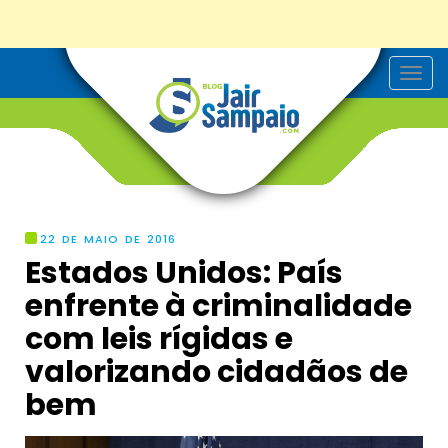
T
o
g
g
l
e
n
a
v
i
g
22 DE MAIO DE 2016
a
Estados Unidos: País
t
i
enfrente à criminalidade
o
n
com leis rígidas e
valorizando cidadãos de
bem