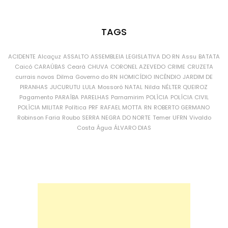
TAGS
ACIDENTE
Alcaçuz
ASSALTO
ASSEMBLEIA LEGISLATIVA DO RN
Assu
BATATA
Caicó
CARAÚBAS
Ceará
CHUVA
CORONEL AZEVEDO
CRIME
CRUZETA
currais novos
Dilma
Governo do RN
HOMICÍDIO
INCÊNDIO
JARDIM DE
PIRANHAS
JUCURUTU
LULA
Mossoró
NATAL
Nilda
NÉLTER QUEIROZ
Pagamento
PARAÍBA
PARELHAS
Parnamirim
POLÍCIA
POLÍCIA CIVIL
POLÍCIA MILITAR
Política
PRF
RAFAEL MOTTA
RN
ROBERTO GERMANO
Robinson Faria
Roubo
SERRA NEGRA DO NORTE
Temer
UFRN
Vivaldo
Costa
Água
ÁLVARO DIAS