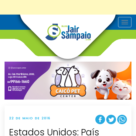
T
o
g
g
l
e
n
a
v
i
g
a
t
i
o
n
22 DE MAIO DE 2016
Estados Unidos: País