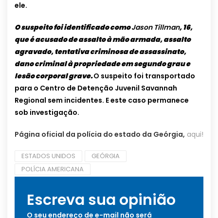
ele.
O suspeito foi identificado como
Jason Tillma
n
, 16,
que é acusado de assalto à mão armada, assalto
agravado, tentativa criminosa de assassinato,
dano criminal à propriedade em segundo grau e
lesão corporal grave.
O suspeito foi transportado
para o Centro de Detenção Juvenil Savannah
Regional sem incidentes. E este caso permanece
sob investigação.
Página oficial da polícia do estado da Geórgia,
aqui!
ESTADOS UNIDOS
GEÓRGIA
POLÍCIA AMERICANA
Escreva sua opinião
O seu endereço de e-mail não será