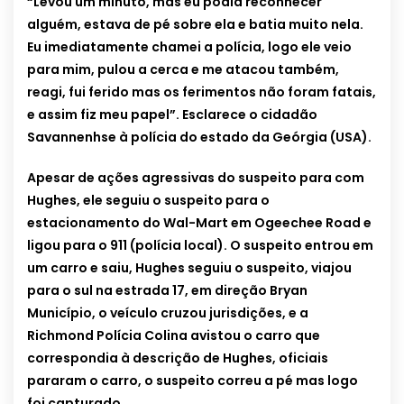
“Levou um minuto, mas eu podia reconhecer
alguém, estava de pé sobre ela e batia muito nela.
Eu imediatamente chamei a polícia, logo ele veio
para mim, pulou a cerca e me atacou também,
reagi, fui ferido mas os ferimentos não foram fatais,
e assim fiz meu papel”. Esclarece o cidadão
Savannenhse à polícia do estado da Geórgia (USA).
Apesar de ações agressivas do suspeito para com
Hughes, ele seguiu o suspeito para o
estacionamento do Wal-Mart em Ogeechee Road e
ligou para o 911 (polícia local). O suspeito entrou em
um carro e saiu, Hughes seguiu o suspeito, viajou
para o sul na estrada 17, em direção Bryan
Município, o veículo cruzou jurisdições, e a
Richmond Polícia Colina avistou o carro que
correspondia à descrição de Hughes, oficiais
pararam o carro, o suspeito correu a pé mas logo
foi capturado.