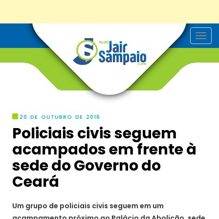
T
o
g
g
l
e
n
a
v
i
g
20 DE OUTUBRO DE 2016
a
Policiais civis seguem
t
i
acampados em frente à
o
n
sede do Governo do
Ceará
Um grupo de policiais civis seguem em um
acampamento próximo ao Palácio da Abolição, sede