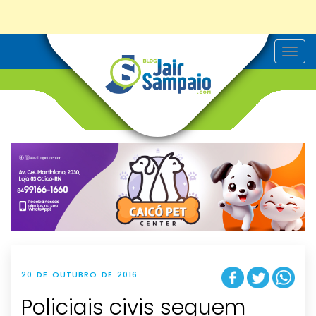
T
o
g
g
l
e
n
a
v
i
g
a
t
i
o
n
20 DE OUTUBRO DE 2016
Policiais civis seguem