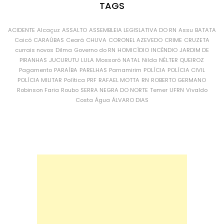
TAGS
ACIDENTE
Alcaçuz
ASSALTO
ASSEMBLEIA LEGISLATIVA DO RN
Assu
BATATA
Caicó
CARAÚBAS
Ceará
CHUVA
CORONEL AZEVEDO
CRIME
CRUZETA
currais novos
Dilma
Governo do RN
HOMICÍDIO
INCÊNDIO
JARDIM DE
PIRANHAS
JUCURUTU
LULA
Mossoró
NATAL
Nilda
NÉLTER QUEIROZ
Pagamento
PARAÍBA
PARELHAS
Parnamirim
POLÍCIA
POLÍCIA CIVIL
POLÍCIA MILITAR
Política
PRF
RAFAEL MOTTA
RN
ROBERTO GERMANO
Robinson Faria
Roubo
SERRA NEGRA DO NORTE
Temer
UFRN
Vivaldo
Costa
Água
ÁLVARO DIAS