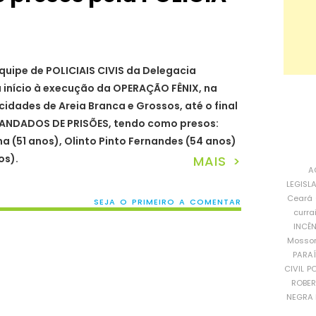
equipe de POLICIAIS CIVIS da Delegacia
u início à execução da OPERAÇÃO FÊNIX, na
cidades de Areia Branca e Grossos, até o final
 MANDADOS DE PRISÕES, tendo como presos:
 (51 anos), Olinto Pinto Fernandes (54 anos)
os).
MAIS >
A
LEGISL
Ceará
SEJA O PRIMEIRO A COMENTAR
curra
INCÊ
Mosso
PARA
CIVIL
PO
ROBE
NEGRA 