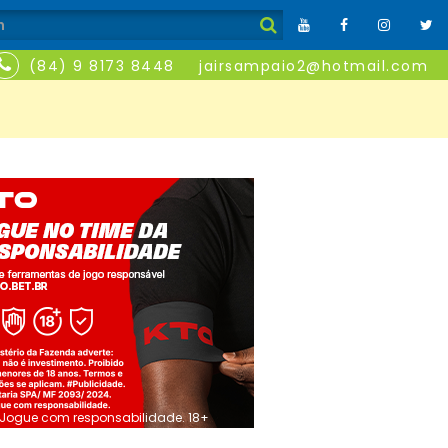
(84) 9 8173 8448
jairsampaio2@hotmail.com
Jogue com responsabilidade. 18+