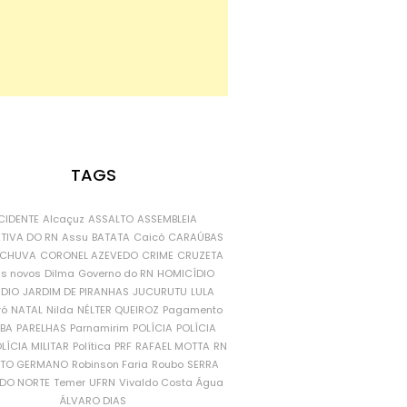
TAGS
CIDENTE
Alcaçuz
ASSALTO
ASSEMBLEIA
ATIVA DO RN
Assu
BATATA
Caicó
CARAÚBAS
CHUVA
CORONEL AZEVEDO
CRIME
CRUZETA
is novos
Dilma
Governo do RN
HOMICÍDIO
NDIO
JARDIM DE PIRANHAS
JUCURUTU
LULA
ró
NATAL
Nilda
NÉLTER QUEIROZ
Pagamento
ÍBA
PARELHAS
Parnamirim
POLÍCIA
POLÍCIA
LÍCIA MILITAR
Política
PRF
RAFAEL MOTTA
RN
RTO GERMANO
Robinson Faria
Roubo
SERRA
DO NORTE
Temer
UFRN
Vivaldo Costa
Água
ÁLVARO DIAS