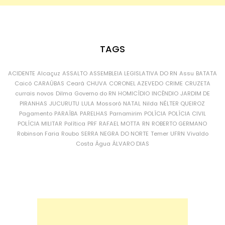
TAGS
ACIDENTE
Alcaçuz
ASSALTO
ASSEMBLEIA LEGISLATIVA DO RN
Assu
BATATA
Caicó
CARAÚBAS
Ceará
CHUVA
CORONEL AZEVEDO
CRIME
CRUZETA
currais novos
Dilma
Governo do RN
HOMICÍDIO
INCÊNDIO
JARDIM DE
PIRANHAS
JUCURUTU
LULA
Mossoró
NATAL
Nilda
NÉLTER QUEIROZ
Pagamento
PARAÍBA
PARELHAS
Parnamirim
POLÍCIA
POLÍCIA CIVIL
POLÍCIA MILITAR
Política
PRF
RAFAEL MOTTA
RN
ROBERTO GERMANO
Robinson Faria
Roubo
SERRA NEGRA DO NORTE
Temer
UFRN
Vivaldo
Costa
Água
ÁLVARO DIAS