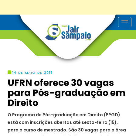
T
o
g
g
l
e
n
a
v
i
g
14 DE MAIO DE 2015
a
UFRN oferece 30 vagas
t
i
para Pós-graduação em
o
n
Direito
O Programa de Pós-graduação em Direito (PPGD)
está com inscrições abertas até sexta-feira (15),
para o curso de mestrado. São 30 vagas para a área