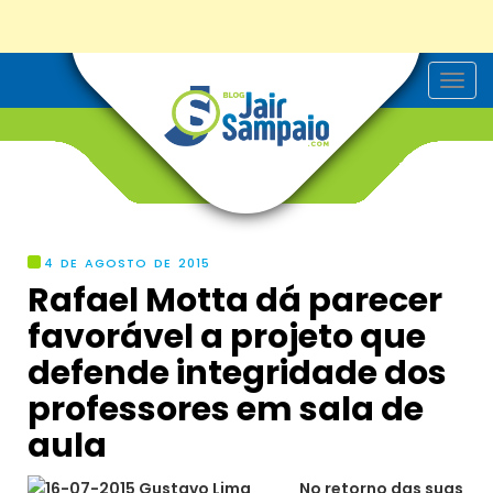
T
o
g
g
l
e
n
a
v
i
g
4 DE AGOSTO DE 2015
a
Rafael Motta dá parecer
t
i
favorável a projeto que
o
n
defende integridade dos
professores em sala de
No retorno das suas