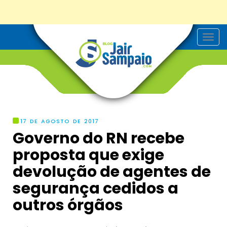
T
o
g
g
l
e
n
a
v
i
g
17 DE AGOSTO DE 2017
a
Governo do RN recebe
t
i
proposta que exige
o
n
devolução de agentes de
segurança cedidos a
outros órgãos