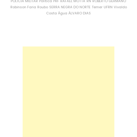
POLÍCIA MILITAR
Política
PRF
RAFAEL MOTTA
RN
ROBERTO GERMANO
Robinson Faria
Roubo
SERRA NEGRA DO NORTE
Temer
UFRN
Vivaldo
Costa
Água
ÁLVARO DIAS