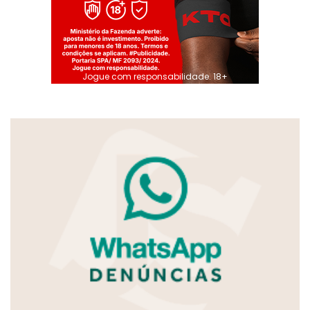
Jogue com responsabilidade. 18+