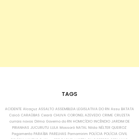
TAGS
ACIDENTE
Alcaçuz
ASSALTO
ASSEMBLEIA LEGISLATIVA DO RN
Assu
BATATA
Caicó
CARAÚBAS
Ceará
CHUVA
CORONEL AZEVEDO
CRIME
CRUZETA
currais novos
Dilma
Governo do RN
HOMICÍDIO
INCÊNDIO
JARDIM DE
PIRANHAS
JUCURUTU
LULA
Mossoró
NATAL
Nilda
NÉLTER QUEIROZ
Pagamento
PARAÍBA
PARELHAS
Parnamirim
POLÍCIA
POLÍCIA CIVIL