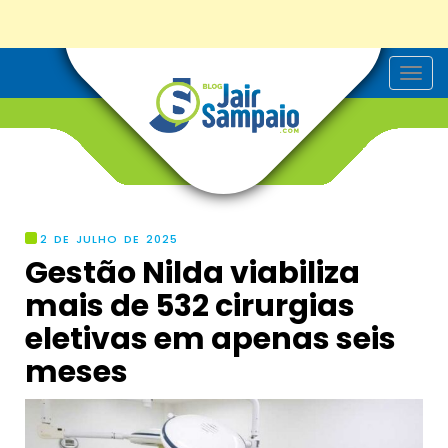
T
o
g
g
l
e
n
a
v
i
g
2 DE JULHO DE 2025
a
Gestão Nilda viabiliza
t
i
mais de 532 cirurgias
o
n
eletivas em apenas seis
meses