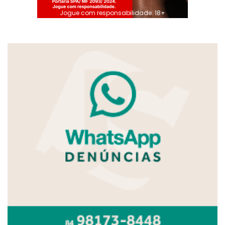
Jogue com responsabilidade. 18+