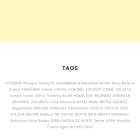
TAGS
ACIDENTE
Alcaçuz
ASSALTO
ASSEMBLEIA LEGISLATIVA DO RN
Assu
BATATA
Caicó
CARAÚBAS
Ceará
CHUVA
CORONEL AZEVEDO
CRIME
CRUZETA
currais novos
Dilma
Governo do RN
HOMICÍDIO
INCÊNDIO
JARDIM DE
PIRANHAS
JUCURUTU
LULA
Mossoró
NATAL
Nilda
NÉLTER QUEIROZ
Pagamento
PARAÍBA
PARELHAS
Parnamirim
POLÍCIA
POLÍCIA CIVIL
POLÍCIA MILITAR
Política
PRF
RAFAEL MOTTA
RN
ROBERTO GERMANO
Robinson Faria
Roubo
SERRA NEGRA DO NORTE
Temer
UFRN
Vivaldo
Costa
Água
ÁLVARO DIAS