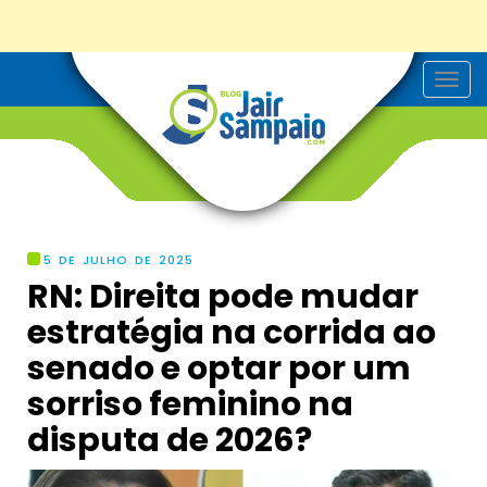
T
o
g
g
l
e
n
a
v
i
g
5 DE JULHO DE 2025
a
RN: Direita pode mudar
t
i
estratégia na corrida ao
o
n
senado e optar por um
sorriso feminino na
disputa de 2026?