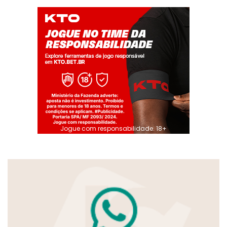
Jogue com responsabilidade. 18+