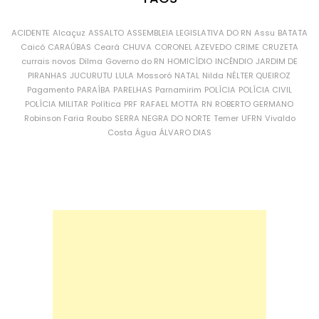
ACIDENTE
Alcaçuz
ASSALTO
ASSEMBLEIA LEGISLATIVA DO RN
Assu
BATATA
Caicó
CARAÚBAS
Ceará
CHUVA
CORONEL AZEVEDO
CRIME
CRUZETA
currais novos
Dilma
Governo do RN
HOMICÍDIO
INCÊNDIO
JARDIM DE
PIRANHAS
JUCURUTU
LULA
Mossoró
NATAL
Nilda
NÉLTER QUEIROZ
Pagamento
PARAÍBA
PARELHAS
Parnamirim
POLÍCIA
POLÍCIA CIVIL
POLÍCIA MILITAR
Política
PRF
RAFAEL MOTTA
RN
ROBERTO GERMANO
Robinson Faria
Roubo
SERRA NEGRA DO NORTE
Temer
UFRN
Vivaldo
Costa
Água
ÁLVARO DIAS