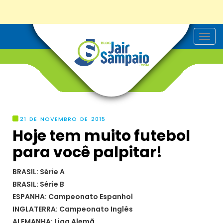
T
o
g
g
l
e
n
a
v
i
g
21 DE NOVEMBRO DE 2015
a
Hoje tem muito futebol
t
i
para você palpitar!
o
n
BRASIL: Série A
BRASIL: Série B
ESPANHA: Campeonato Espanhol
INGLATERRA: Campeonato Inglês
ALEMANHA: Liga Alemã