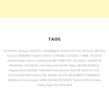
TAGS
ACIDENTE
Alcaçuz
ASSALTO
ASSEMBLEIA LEGISLATIVA DO RN
Assu
BATATA
Caicó
CARAÚBAS
Ceará
CHUVA
CORONEL AZEVEDO
CRIME
CRUZETA
currais novos
Dilma
Governo do RN
HOMICÍDIO
INCÊNDIO
JARDIM DE
PIRANHAS
JUCURUTU
LULA
Mossoró
NATAL
Nilda
NÉLTER QUEIROZ
Pagamento
PARAÍBA
PARELHAS
Parnamirim
POLÍCIA
POLÍCIA CIVIL
POLÍCIA MILITAR
Política
PRF
RAFAEL MOTTA
RN
ROBERTO GERMANO
Robinson Faria
Roubo
SERRA NEGRA DO NORTE
Temer
UFRN
Vivaldo
Costa
Água
ÁLVARO DIAS