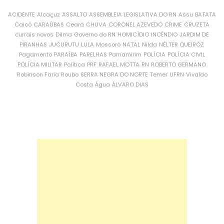
ACIDENTE
Alcaçuz
ASSALTO
ASSEMBLEIA LEGISLATIVA DO RN
Assu
BATATA
Caicó
CARAÚBAS
Ceará
CHUVA
CORONEL AZEVEDO
CRIME
CRUZETA
currais novos
Dilma
Governo do RN
HOMICÍDIO
INCÊNDIO
JARDIM DE
PIRANHAS
JUCURUTU
LULA
Mossoró
NATAL
Nilda
NÉLTER QUEIROZ
Pagamento
PARAÍBA
PARELHAS
Parnamirim
POLÍCIA
POLÍCIA CIVIL
POLÍCIA MILITAR
Política
PRF
RAFAEL MOTTA
RN
ROBERTO GERMANO
Robinson Faria
Roubo
SERRA NEGRA DO NORTE
Temer
UFRN
Vivaldo
Costa
Água
ÁLVARO DIAS