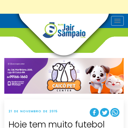
T
o
g
g
l
e
n
a
v
i
g
a
t
i
o
n
21 DE NOVEMBRO DE 2015
Hoje tem muito futebol