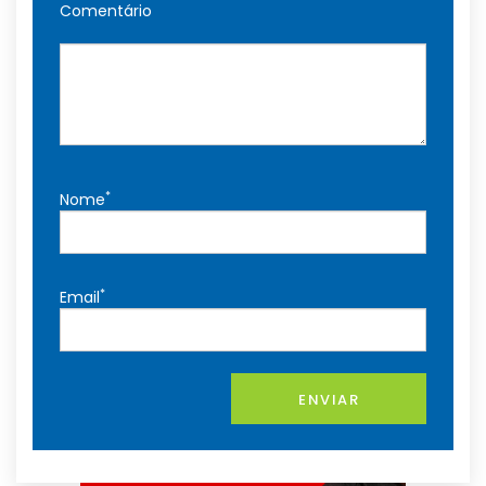
Comentário
*
Nome
*
Email
ENVIAR