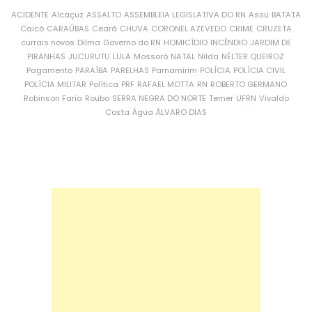
ACIDENTE
Alcaçuz
ASSALTO
ASSEMBLEIA LEGISLATIVA DO RN
Assu
BATATA
Caicó
CARAÚBAS
Ceará
CHUVA
CORONEL AZEVEDO
CRIME
CRUZETA
currais novos
Dilma
Governo do RN
HOMICÍDIO
INCÊNDIO
JARDIM DE
PIRANHAS
JUCURUTU
LULA
Mossoró
NATAL
Nilda
NÉLTER QUEIROZ
Pagamento
PARAÍBA
PARELHAS
Parnamirim
POLÍCIA
POLÍCIA CIVIL
POLÍCIA MILITAR
Política
PRF
RAFAEL MOTTA
RN
ROBERTO GERMANO
Robinson Faria
Roubo
SERRA NEGRA DO NORTE
Temer
UFRN
Vivaldo
Costa
Água
ÁLVARO DIAS