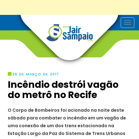
T
o
g
g
l
e
n
a
v
i
g
26 DE MARÇO DE 2017
a
Incêndio destrói vagão
t
i
do metrô no Recife
o
n
O Corpo de Bombeiros foi acionado na noite deste
sábado para combater o incêndio em um vagão de
uma conexão de um dos trens estacionado na
Estação Largo da Paz do Sistema de Trens Urbanos