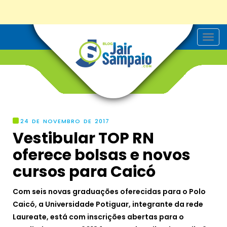
T
o
g
g
l
e
n
a
v
i
g
24 DE NOVEMBRO DE 2017
a
Vestibular TOP RN
t
i
oferece bolsas e novos
o
n
cursos para Caicó
Com seis novas graduações oferecidas para o Polo
Caicó, a Universidade Potiguar, integrante da rede
Laureate, está com inscrições abertas para o