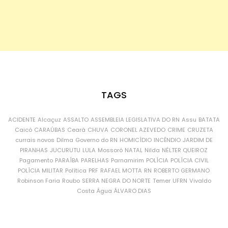
TAGS
ACIDENTE
Alcaçuz
ASSALTO
ASSEMBLEIA LEGISLATIVA DO RN
Assu
BATATA
Caicó
CARAÚBAS
Ceará
CHUVA
CORONEL AZEVEDO
CRIME
CRUZETA
currais novos
Dilma
Governo do RN
HOMICÍDIO
INCÊNDIO
JARDIM DE
PIRANHAS
JUCURUTU
LULA
Mossoró
NATAL
Nilda
NÉLTER QUEIROZ
Pagamento
PARAÍBA
PARELHAS
Parnamirim
POLÍCIA
POLÍCIA CIVIL
POLÍCIA MILITAR
Política
PRF
RAFAEL MOTTA
RN
ROBERTO GERMANO
Robinson Faria
Roubo
SERRA NEGRA DO NORTE
Temer
UFRN
Vivaldo
Costa
Água
ÁLVARO DIAS