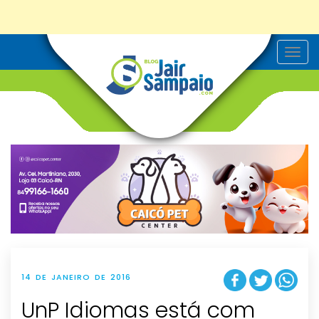
T
o
g
g
l
e
n
a
v
i
g
a
t
i
o
n
14 DE JANEIRO DE 2016
UnP Idiomas está com