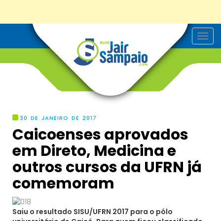
T
o
g
g
l
e
n
a
v
i
g
30 DE JANEIRO DE 2017
a
Caicoenses aprovados
t
i
em Direto, Medicina e
o
n
outros cursos da UFRN já
comemoram
Saiu o resultado SISU/UFRN 2017 para o pólo