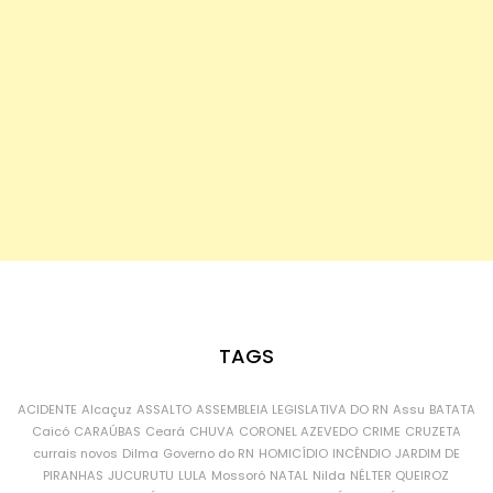
TAGS
ACIDENTE
Alcaçuz
ASSALTO
ASSEMBLEIA LEGISLATIVA DO RN
Assu
BATATA
Caicó
CARAÚBAS
Ceará
CHUVA
CORONEL AZEVEDO
CRIME
CRUZETA
currais novos
Dilma
Governo do RN
HOMICÍDIO
INCÊNDIO
JARDIM DE
PIRANHAS
JUCURUTU
LULA
Mossoró
NATAL
Nilda
NÉLTER QUEIROZ