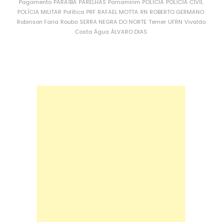
Pagamento
PARAÍBA
PARELHAS
Parnamirim
POLÍCIA
POLÍCIA CIVIL
POLÍCIA MILITAR
Política
PRF
RAFAEL MOTTA
RN
ROBERTO GERMANO
Robinson Faria
Roubo
SERRA NEGRA DO NORTE
Temer
UFRN
Vivaldo
Costa
Água
ÁLVARO DIAS