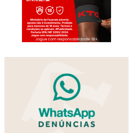
Jogue com responsabilidade. 18+