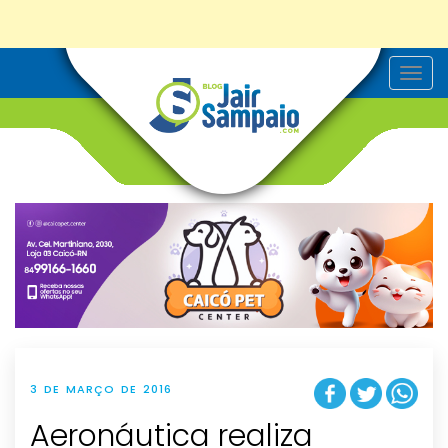
T
o
g
g
l
e
n
a
v
i
g
a
t
i
o
n
3 DE MARÇO DE 2016
Aeronáutica realiza