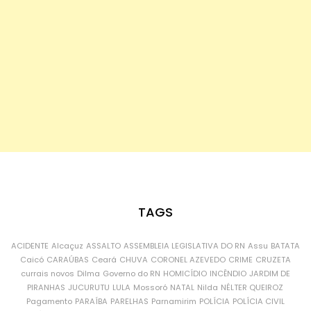
TAGS
ACIDENTE
Alcaçuz
ASSALTO
ASSEMBLEIA LEGISLATIVA DO RN
Assu
BATATA
Caicó
CARAÚBAS
Ceará
CHUVA
CORONEL AZEVEDO
CRIME
CRUZETA
currais novos
Dilma
Governo do RN
HOMICÍDIO
INCÊNDIO
JARDIM DE
PIRANHAS
JUCURUTU
LULA
Mossoró
NATAL
Nilda
NÉLTER QUEIROZ
Pagamento
PARAÍBA
PARELHAS
Parnamirim
POLÍCIA
POLÍCIA CIVIL