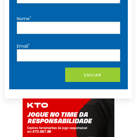
*
Nome
*
Email
ENVIAR