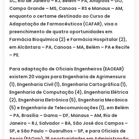
SC, Rio de Janeiro – RJ, Belém – PA, Anápolis – GO,
Campo Grande – MS, Canoas – RS e Manaus – AM,
enquanto o certame destinado ao Curso de
Adapatação de Farmacêuticos (CAFAR), visa o
preenchimento de quatro oportunidades em
Farmácia Bioquímica (2) e Farmácia Hospitalar (2),
em Alcântara – PA, Canoas – MA, Belém – PA e Recife
– PE.
Para adaptação de Oficiais Engenheiros (EAOEAR)
existem 20 vagas para Engenharia de Agrimensura
(1), Engenharia Civil (1), Engenharia Cartográfica (1),
Engenharia de Computação (4), Engenharia Elétrica
(2), Engenharia Eletrônica (5), Engenharia Mecânica
(5) e Engenharia de Telecomunicações (1), em Belém
– PA, Brasília – Gama – DF, Manaus – AM, Rio de
Janeiro – RJ, Salvador – BA, São José dos Campos –
SP, e São Paulo – Guarulhos – SP, e para Oficiais de
Apoio (EAOap), 16 oportunidades em Administração