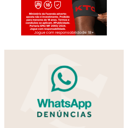
Jogue com responsabilidade. 18+