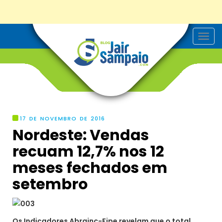
T
o
g
g
l
e
n
a
v
i
g
17 DE NOVEMBRO DE 2016
a
Nordeste: Vendas
t
i
recuam 12,7% nos 12
o
n
meses fechados em
setembro
Os Indicadores Abrainc-Fipe revelam que o total