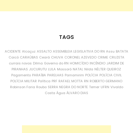
TAGS
ACIDENTE
Alcaçuz
ASSALTO
ASSEMBLEIA LEGISLATIVA DO RN
Assu
BATATA
Caicó
CARAÚBAS
Ceará
CHUVA
CORONEL AZEVEDO
CRIME
CRUZETA
currais novos
Dilma
Governo do RN
HOMICÍDIO
INCÊNDIO
JARDIM DE
PIRANHAS
JUCURUTU
LULA
Mossoró
NATAL
Nilda
NÉLTER QUEIROZ
Pagamento
PARAÍBA
PARELHAS
Parnamirim
POLÍCIA
POLÍCIA CIVIL
POLÍCIA MILITAR
Política
PRF
RAFAEL MOTTA
RN
ROBERTO GERMANO
Robinson Faria
Roubo
SERRA NEGRA DO NORTE
Temer
UFRN
Vivaldo
Costa
Água
ÁLVARO DIAS