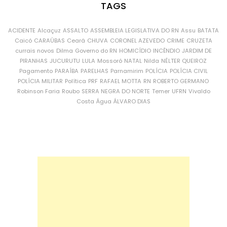
TAGS
ACIDENTE
Alcaçuz
ASSALTO
ASSEMBLEIA LEGISLATIVA DO RN
Assu
BATATA
Caicó
CARAÚBAS
Ceará
CHUVA
CORONEL AZEVEDO
CRIME
CRUZETA
currais novos
Dilma
Governo do RN
HOMICÍDIO
INCÊNDIO
JARDIM DE
PIRANHAS
JUCURUTU
LULA
Mossoró
NATAL
Nilda
NÉLTER QUEIROZ
Pagamento
PARAÍBA
PARELHAS
Parnamirim
POLÍCIA
POLÍCIA CIVIL
POLÍCIA MILITAR
Política
PRF
RAFAEL MOTTA
RN
ROBERTO GERMANO
Robinson Faria
Roubo
SERRA NEGRA DO NORTE
Temer
UFRN
Vivaldo
Costa
Água
ÁLVARO DIAS