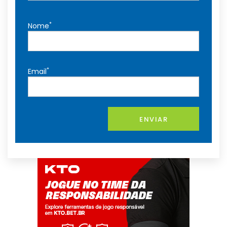
*
Nome
*
Email
ENVIAR