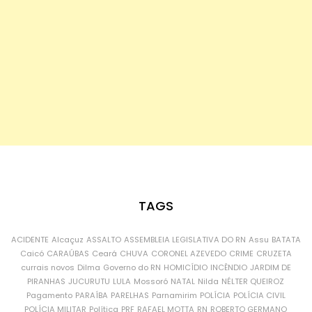
TAGS
ACIDENTE
Alcaçuz
ASSALTO
ASSEMBLEIA LEGISLATIVA DO RN
Assu
BATATA
Caicó
CARAÚBAS
Ceará
CHUVA
CORONEL AZEVEDO
CRIME
CRUZETA
currais novos
Dilma
Governo do RN
HOMICÍDIO
INCÊNDIO
JARDIM DE
PIRANHAS
JUCURUTU
LULA
Mossoró
NATAL
Nilda
NÉLTER QUEIROZ
Pagamento
PARAÍBA
PARELHAS
Parnamirim
POLÍCIA
POLÍCIA CIVIL
POLÍCIA MILITAR
Política
PRF
RAFAEL MOTTA
RN
ROBERTO GERMANO