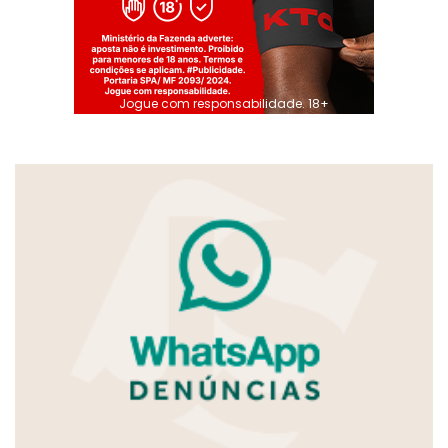
Jogue com responsabilidade. 18+