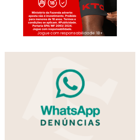
Jogue com responsabilidade. 18+