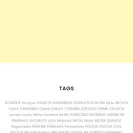
TAGS
ACIDENTE
Alcaçuz
ASSALTO
ASSEMBLEIA LEGISLATIVA DO RN
Assu
BATATA
Caicó
CARAÚBAS
Ceará
CHUVA
CORONEL AZEVEDO
CRIME
CRUZETA
currais novos
Dilma
Governo do RN
HOMICÍDIO
INCÊNDIO
JARDIM DE
PIRANHAS
JUCURUTU
LULA
Mossoró
NATAL
Nilda
NÉLTER QUEIROZ
Pagamento
PARAÍBA
PARELHAS
Parnamirim
POLÍCIA
POLÍCIA CIVIL
POLÍCIA MILITAR
Política
PRF
RAFAEL MOTTA
RN
ROBERTO GERMANO