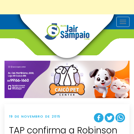
T
o
g
g
l
e
n
a
v
i
g
a
t
i
o
n
19 DE NOVEMBRO DE 2015
TAP confirma a Robinson