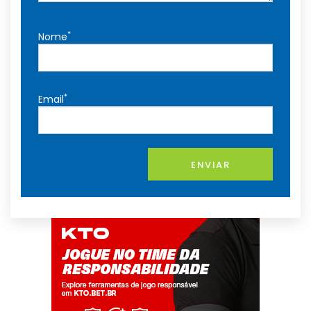
*
Nome
*
Email
ENVIAR