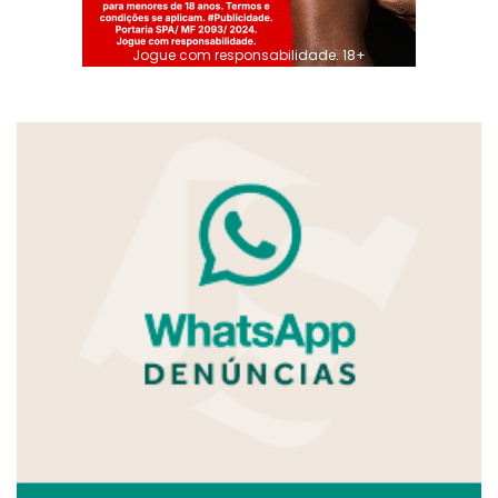
Jogue com responsabilidade. 18+