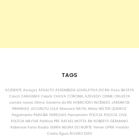
TAGS
ACIDENTE
Alcaçuz
ASSALTO
ASSEMBLEIA LEGISLATIVA DO RN
Assu
BATATA
Caicó
CARAÚBAS
Ceará
CHUVA
CORONEL AZEVEDO
CRIME
CRUZETA
currais novos
Dilma
Governo do RN
HOMICÍDIO
INCÊNDIO
JARDIM DE
PIRANHAS
JUCURUTU
LULA
Mossoró
NATAL
Nilda
NÉLTER QUEIROZ
Pagamento
PARAÍBA
PARELHAS
Parnamirim
POLÍCIA
POLÍCIA CIVIL
POLÍCIA MILITAR
Política
PRF
RAFAEL MOTTA
RN
ROBERTO GERMANO
Robinson Faria
Roubo
SERRA NEGRA DO NORTE
Temer
UFRN
Vivaldo
Costa
Água
ÁLVARO DIAS