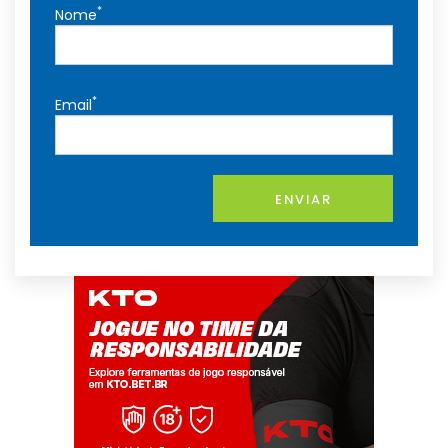
*
Nome
*
Email
ENVIAR