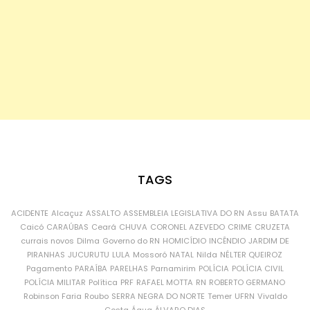
TAGS
ACIDENTE
Alcaçuz
ASSALTO
ASSEMBLEIA LEGISLATIVA DO RN
Assu
BATATA
Caicó
CARAÚBAS
Ceará
CHUVA
CORONEL AZEVEDO
CRIME
CRUZETA
currais novos
Dilma
Governo do RN
HOMICÍDIO
INCÊNDIO
JARDIM DE
PIRANHAS
JUCURUTU
LULA
Mossoró
NATAL
Nilda
NÉLTER QUEIROZ
Pagamento
PARAÍBA
PARELHAS
Parnamirim
POLÍCIA
POLÍCIA CIVIL
POLÍCIA MILITAR
Política
PRF
RAFAEL MOTTA
RN
ROBERTO GERMANO
Robinson Faria
Roubo
SERRA NEGRA DO NORTE
Temer
UFRN
Vivaldo
Costa
Água
ÁLVARO DIAS