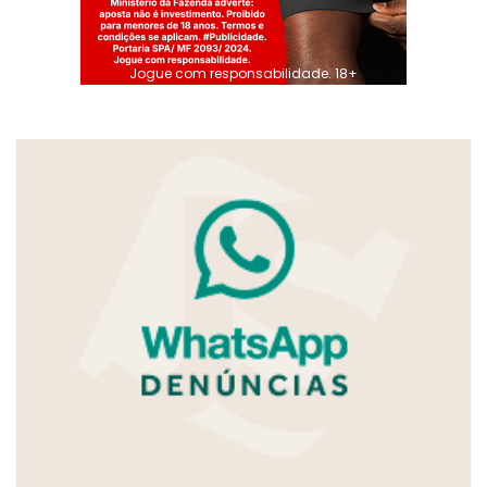
Jogue com responsabilidade. 18+