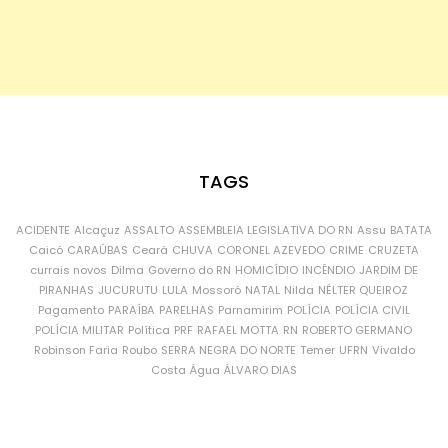
TAGS
ACIDENTE
Alcaçuz
ASSALTO
ASSEMBLEIA LEGISLATIVA DO RN
Assu
BATATA
Caicó
CARAÚBAS
Ceará
CHUVA
CORONEL AZEVEDO
CRIME
CRUZETA
currais novos
Dilma
Governo do RN
HOMICÍDIO
INCÊNDIO
JARDIM DE
PIRANHAS
JUCURUTU
LULA
Mossoró
NATAL
Nilda
NÉLTER QUEIROZ
Pagamento
PARAÍBA
PARELHAS
Parnamirim
POLÍCIA
POLÍCIA CIVIL
POLÍCIA MILITAR
Política
PRF
RAFAEL MOTTA
RN
ROBERTO GERMANO
Robinson Faria
Roubo
SERRA NEGRA DO NORTE
Temer
UFRN
Vivaldo
Costa
Água
ÁLVARO DIAS