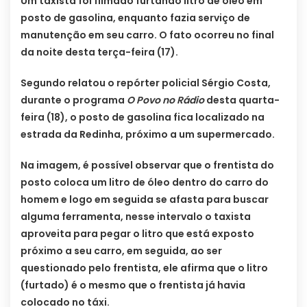
Um taxista foi filmado furtando litro de óleo em
posto de gasolina, enquanto fazia serviço de
manutenção em seu carro. O fato ocorreu no final
da noite desta terça-feira (17).
Segundo relatou o repórter policial Sérgio Costa,
durante o programa
O Povo no Rádio
desta quarta-
feira (18), o posto de gasolina fica localizado na
estrada da Redinha, próximo a um supermercado.
Na imagem, é possível observar que o frentista do
posto coloca um litro de óleo dentro do carro do
homem e logo em seguida se afasta para buscar
alguma ferramenta, nesse intervalo o taxista
aproveita para pegar o litro que está exposto
próximo a seu carro, em seguida, ao ser
questionado pelo frentista, ele afirma que o litro
(furtado) é o mesmo que o frentista já havia
colocado no táxi.