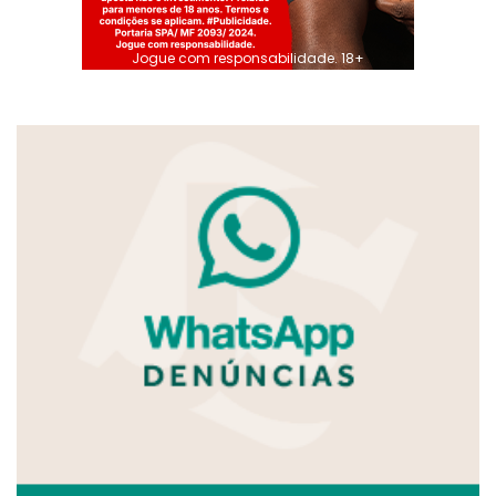
Jogue com responsabilidade. 18+