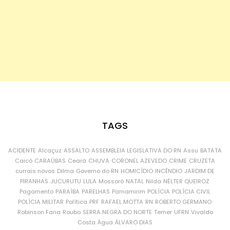
TAGS
ACIDENTE
Alcaçuz
ASSALTO
ASSEMBLEIA LEGISLATIVA DO RN
Assu
BATATA
Caicó
CARAÚBAS
Ceará
CHUVA
CORONEL AZEVEDO
CRIME
CRUZETA
currais novos
Dilma
Governo do RN
HOMICÍDIO
INCÊNDIO
JARDIM DE
PIRANHAS
JUCURUTU
LULA
Mossoró
NATAL
Nilda
NÉLTER QUEIROZ
Pagamento
PARAÍBA
PARELHAS
Parnamirim
POLÍCIA
POLÍCIA CIVIL
POLÍCIA MILITAR
Política
PRF
RAFAEL MOTTA
RN
ROBERTO GERMANO
Robinson Faria
Roubo
SERRA NEGRA DO NORTE
Temer
UFRN
Vivaldo
Costa
Água
ÁLVARO DIAS