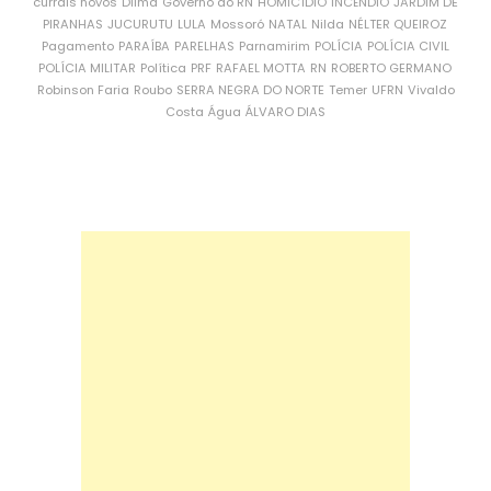
currais novos
Dilma
Governo do RN
HOMICÍDIO
INCÊNDIO
JARDIM DE
PIRANHAS
JUCURUTU
LULA
Mossoró
NATAL
Nilda
NÉLTER QUEIROZ
Pagamento
PARAÍBA
PARELHAS
Parnamirim
POLÍCIA
POLÍCIA CIVIL
POLÍCIA MILITAR
Política
PRF
RAFAEL MOTTA
RN
ROBERTO GERMANO
Robinson Faria
Roubo
SERRA NEGRA DO NORTE
Temer
UFRN
Vivaldo
Costa
Água
ÁLVARO DIAS