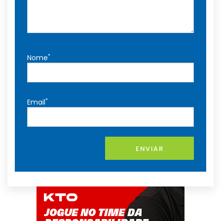
*
Nome
*
Email
ENVIAR