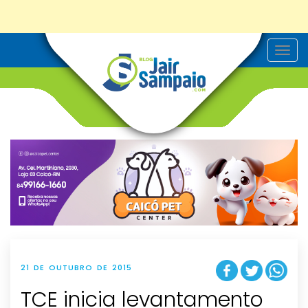
T
o
g
g
l
e
n
a
v
i
g
a
t
i
o
n
21 DE OUTUBRO DE 2015
TCE inicia levantamento