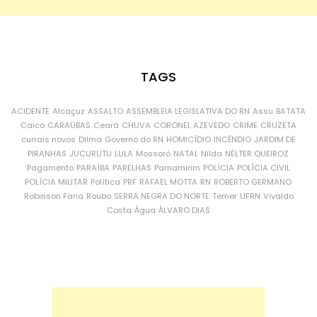
TAGS
ACIDENTE
Alcaçuz
ASSALTO
ASSEMBLEIA LEGISLATIVA DO RN
Assu
BATATA
Caicó
CARAÚBAS
Ceará
CHUVA
CORONEL AZEVEDO
CRIME
CRUZETA
currais novos
Dilma
Governo do RN
HOMICÍDIO
INCÊNDIO
JARDIM DE
PIRANHAS
JUCURUTU
LULA
Mossoró
NATAL
Nilda
NÉLTER QUEIROZ
Pagamento
PARAÍBA
PARELHAS
Parnamirim
POLÍCIA
POLÍCIA CIVIL
POLÍCIA MILITAR
Política
PRF
RAFAEL MOTTA
RN
ROBERTO GERMANO
Robinson Faria
Roubo
SERRA NEGRA DO NORTE
Temer
UFRN
Vivaldo
Costa
Água
ÁLVARO DIAS