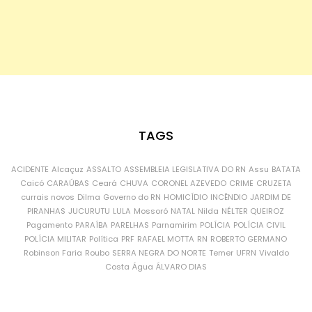
TAGS
ACIDENTE
Alcaçuz
ASSALTO
ASSEMBLEIA LEGISLATIVA DO RN
Assu
BATATA
Caicó
CARAÚBAS
Ceará
CHUVA
CORONEL AZEVEDO
CRIME
CRUZETA
currais novos
Dilma
Governo do RN
HOMICÍDIO
INCÊNDIO
JARDIM DE
PIRANHAS
JUCURUTU
LULA
Mossoró
NATAL
Nilda
NÉLTER QUEIROZ
Pagamento
PARAÍBA
PARELHAS
Parnamirim
POLÍCIA
POLÍCIA CIVIL
POLÍCIA MILITAR
Política
PRF
RAFAEL MOTTA
RN
ROBERTO GERMANO
Robinson Faria
Roubo
SERRA NEGRA DO NORTE
Temer
UFRN
Vivaldo
Costa
Água
ÁLVARO DIAS