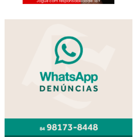
Jogue com responsabilidade. 18+