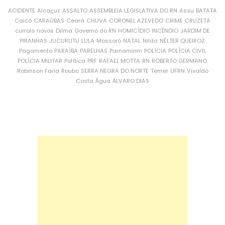
ACIDENTE
Alcaçuz
ASSALTO
ASSEMBLEIA LEGISLATIVA DO RN
Assu
BATATA
Caicó
CARAÚBAS
Ceará
CHUVA
CORONEL AZEVEDO
CRIME
CRUZETA
currais novos
Dilma
Governo do RN
HOMICÍDIO
INCÊNDIO
JARDIM DE
PIRANHAS
JUCURUTU
LULA
Mossoró
NATAL
Nilda
NÉLTER QUEIROZ
Pagamento
PARAÍBA
PARELHAS
Parnamirim
POLÍCIA
POLÍCIA CIVIL
POLÍCIA MILITAR
Política
PRF
RAFAEL MOTTA
RN
ROBERTO GERMANO
Robinson Faria
Roubo
SERRA NEGRA DO NORTE
Temer
UFRN
Vivaldo
Costa
Água
ÁLVARO DIAS