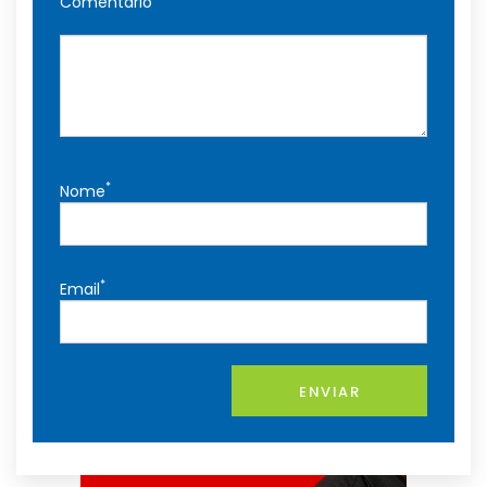
Comentário
*
Nome
*
Email
ENVIAR