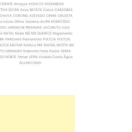
CIDENTE
Alcaçuz
ASSALTO
ASSEMBLEIA
ATIVA DO RN
Assu
BATATA
Caicó
CARAÚBAS
CHUVA
CORONEL AZEVEDO
CRIME
CRUZETA
is novos
Dilma
Governo do RN
HOMICÍDIO
NDIO
JARDIM DE PIRANHAS
JUCURUTU
LULA
ró
NATAL
Nilda
NÉLTER QUEIROZ
Pagamento
ÍBA
PARELHAS
Parnamirim
POLÍCIA
POLÍCIA
LÍCIA MILITAR
Política
PRF
RAFAEL MOTTA
RN
RTO GERMANO
Robinson Faria
Roubo
SERRA
DO NORTE
Temer
UFRN
Vivaldo Costa
Água
ÁLVARO DIAS