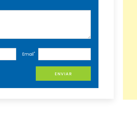
*
Email
ENVIAR