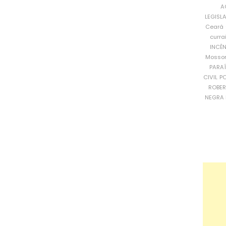
A
LEGISL
Ceará
curra
INCÊ
Mosso
PARA
CIVIL
PO
ROBE
NEGRA 