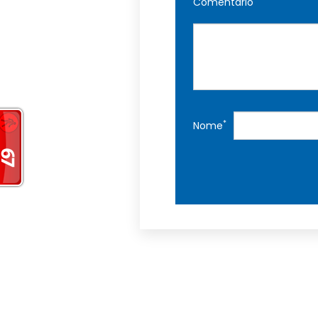
Comentário
*
Nome