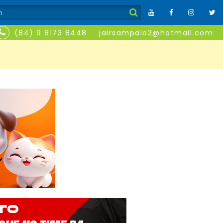
(84) 9 8173 8448
jairsampaio2@hotmail.com