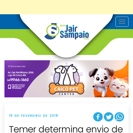
T
o
g
g
l
e
n
a
v
i
g
a
t
i
o
n
19 DE FEVEREIRO DE 2018
Temer determina envio de