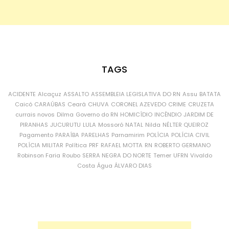
TAGS
ACIDENTE
Alcaçuz
ASSALTO
ASSEMBLEIA LEGISLATIVA DO RN
Assu
BATATA
Caicó
CARAÚBAS
Ceará
CHUVA
CORONEL AZEVEDO
CRIME
CRUZETA
currais novos
Dilma
Governo do RN
HOMICÍDIO
INCÊNDIO
JARDIM DE
PIRANHAS
JUCURUTU
LULA
Mossoró
NATAL
Nilda
NÉLTER QUEIROZ
Pagamento
PARAÍBA
PARELHAS
Parnamirim
POLÍCIA
POLÍCIA CIVIL
POLÍCIA MILITAR
Política
PRF
RAFAEL MOTTA
RN
ROBERTO GERMANO
Robinson Faria
Roubo
SERRA NEGRA DO NORTE
Temer
UFRN
Vivaldo
Costa
Água
ÁLVARO DIAS