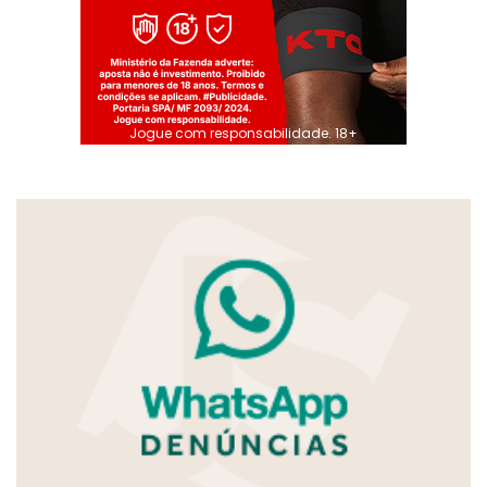
Jogue com responsabilidade. 18+