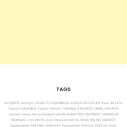
TAGS
ACIDENTE
Alcaçuz
ASSALTO
ASSEMBLEIA LEGISLATIVA DO RN
Assu
BATATA
Caicó
CARAÚBAS
Ceará
CHUVA
CORONEL AZEVEDO
CRIME
CRUZETA
currais novos
Dilma
Governo do RN
HOMICÍDIO
INCÊNDIO
JARDIM DE
PIRANHAS
JUCURUTU
LULA
Mossoró
NATAL
Nilda
NÉLTER QUEIROZ
Pagamento
PARAÍBA
PARELHAS
Parnamirim
POLÍCIA
POLÍCIA CIVIL