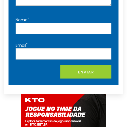
*
Nome
*
Email
ENVIAR