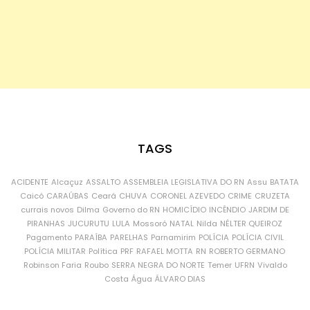
TAGS
ACIDENTE
Alcaçuz
ASSALTO
ASSEMBLEIA LEGISLATIVA DO RN
Assu
BATATA
Caicó
CARAÚBAS
Ceará
CHUVA
CORONEL AZEVEDO
CRIME
CRUZETA
currais novos
Dilma
Governo do RN
HOMICÍDIO
INCÊNDIO
JARDIM DE
PIRANHAS
JUCURUTU
LULA
Mossoró
NATAL
Nilda
NÉLTER QUEIROZ
Pagamento
PARAÍBA
PARELHAS
Parnamirim
POLÍCIA
POLÍCIA CIVIL
POLÍCIA MILITAR
Política
PRF
RAFAEL MOTTA
RN
ROBERTO GERMANO
Robinson Faria
Roubo
SERRA NEGRA DO NORTE
Temer
UFRN
Vivaldo
Costa
Água
ÁLVARO DIAS