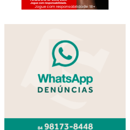
Jogue com responsabilidade. 18+